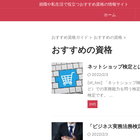
就職や私生活で役立つおすすめ資格の情報サイト
ホーム
おすすめ資格ガイド
>
おすすめの資格
>
おすすめの資格
ネットショップ検定と
2022/2/3
[st_toc] 「ネットシ
ど）での実務能力を問う検
検定です。 ...
20代
「ビジネス実務法務検
2022/2/3