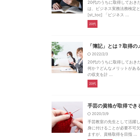
20代のうちに取得しておき
は、ビジネス実務法務検定
[st_toc] 「ビジネス ...
20代
「簿記」とは？取得の
2022/2/3
20代のうちに取得しておき
何か？どんなメリットがあるの
の収支を計 ...
20代
手芸の資格が取得でき
2020/3/9
手芸教室の先生として活躍
身に付けることが必要不可欠
ますが、資格取得を目指 ...