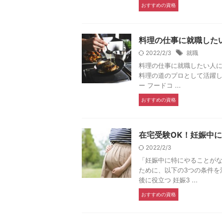
おすすめの資格
料理の仕事に就職した
2022/2/3
就職
料理の仕事に就職したい人
料理の道のプロとして活躍した
ー フードコ ...
おすすめの資格
在宅受験OK！妊娠中
2022/2/3
「妊娠中に特にやることが
ために、以下の3つの条件を
後に役立つ 妊娠3 ...
おすすめの資格