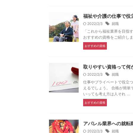
福祉や介護の仕事で役
2022/2/3
就職
「これから福祉業界を目指
おすすめの資格をご紹介し
おすすめの資格
取りやすい資格って何
2022/2/3
就職
仕事やプライベートで役立
えるでしょう。 合格が簡単
いっても考え方は人それ ...
おすすめの資格
アパレル業界への就転
2022/2/3
就職