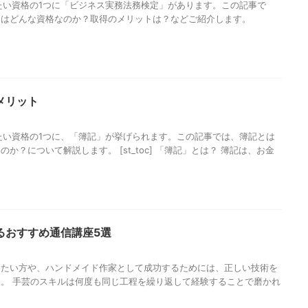
たい資格の1つに「ビジネス実務法務検定」があります。この記事で
とはどんな資格なのか？取得のメリットは？などご紹介します。
メリット
たい資格の1つに、「簿記」が挙げられます。この記事では、簿記とは
か？について解説します。 [st_toc] 「簿記」とは？ 簿記は、お金
るおすすめ通信講座5選
したい方や、ハンドメイド作家として成功するためには、正しい技術を
。 手芸のスキルは何度も同じ工程を繰り返して経験することで磨かれ