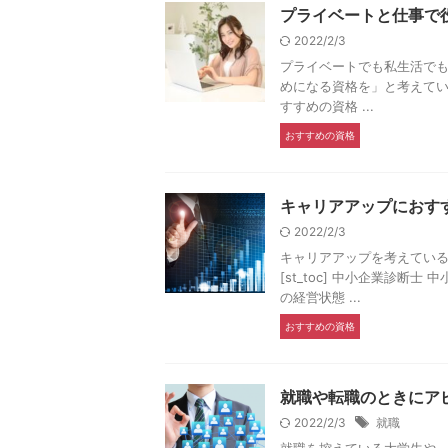
プライベートと仕事で
2022/2/3
プライベートでも私生活でも
めになる資格を」と考えている
すすめの資格 ...
おすすめの資格
キャリアアップにおす
2022/2/3
キャリアアップを考えている
[st_toc] 中小企業診
の経営状態 ...
おすすめの資格
就職や転職のときにア
2022/2/3
就職