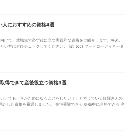
い人におすすめの資格4選
に向けて、就職先で必ず役に立つ実践的な資格をご紹介します。将来、
い方はぜひチェックしてください。 [st_toc] フードコーディネータ
に取得できて産後役立つ資格3選
ない。でも、何かためになることをしたい！」と考えている妊婦さんの
満たした資格を厳選しました。 在宅受験できる 妊娠中に合格できる 産