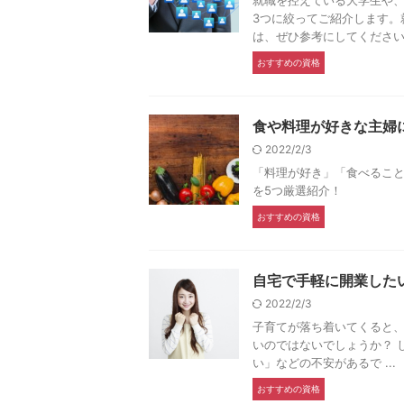
就職を控えている大学生や
3つに絞ってご紹介します。
は、ぜひ参考にしてくださ
おすすめの資格
食や料理が好きな主婦
2022/2/3
「料理が好き」「食べるこ
を5つ厳選紹介！
おすすめの資格
自宅で手軽に開業した
2022/2/3
子育てが落ち着いてくると
いのではないでしょうか？ 
い」などの不安があるで ...
おすすめの資格